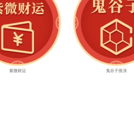
紫微财运
鬼谷子推演