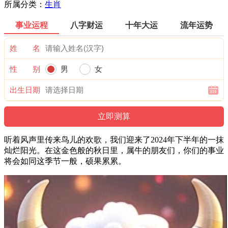
所属分类：
生肖
事业运程
八字财运
十年大运
流年运势
姓 名
性 别
男
女
出生日期
听着风声里传来鸟儿的欢歌，我们迎来了2024年下半年的一抹
灿烂阳光。在这金色般的秋日里，属牛的朋友们，你们的事业
将会如同这季节一般，硕果累累。