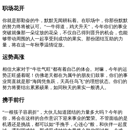
职场花开
你就是那勤奋的牛，默默无闻耕耘着。在职场中，你那份默默
的努力终将被认可。“一牛得道，鸡犬升天”，今年你们的事业
突破就像那一朵绽放的花朵，不仅自己得到晋升的机会，也能
够带动周围的人一起享受到成功的果实。那份团结互助的力
量，将在这一年秋季温情绽放。
运势高涨
相信大家对于“牛壮气旺”都有着自己的体会。对嘛，今年的运
势正旺盛着呢！仿佛老天都在为属牛的朋友们鼓掌，你们的事
业简直就是那“海阔凭鱼跃，天高任鸟飞”的理想状态。你们的
努力将要结出累累硕果，如同秋天的果实一般诱人。
携手前行
“一根筷子容易折”，大伙儿知道团结的力量多大吗？今年的
你，将会在这样的合作意识下迎来事业的繁荣。不管面临的是
机遇还是挑战，都可以如“手挽手，心连心”般，和伙伴一起度