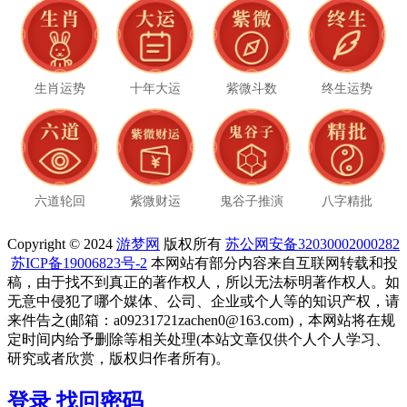
生肖运势
十年大运
紫微斗数
终生运势
六道轮回
紫微财运
鬼谷子推演
八字精批
Copyright © 2024
游梦网
版权所有
苏公网安备32030002000282
苏ICP备19006823号-2
本网站有部分内容来自互联网转载和投
稿，由于找不到真正的著作权人，所以无法标明著作权人。如
无意中侵犯了哪个媒体、公司、企业或个人等的知识产权，请
来件告之(邮箱：a09231721zachen0@163.com)，本网站将在规
定时间内给予删除等相关处理(本站文章仅供个人个人学习、
研究或者欣赏，版权归作者所有)。
登录
找回密码