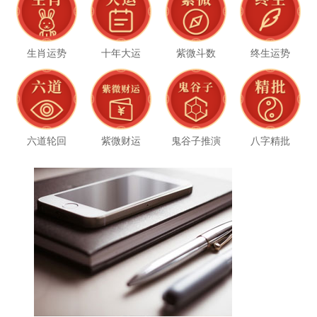
生肖运势
十年大运
紫微斗数
终生运势
六道轮回
紫微财运
鬼谷子推演
八字精批