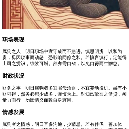
职场表现
属狗之人，明日职场中宜守成而不急进。慎思明辨，以和为
贵，毋因琐事而动怒，恐影响同僚之和。若慎言慎行，定能得
上司之赏识，绩效可增。然亦需自省，以免自得而生懈怠。
财政状况
财务之事，明日属狗者多宜省俭治财，不宜妄动投机。虽有小
财可得，然务必积少成多，谨慎为上。对知己挚友之借贷，须
量力而行，勿因情义而致自身窘困。
情感发展
属狗者之情感，明日宜多沟通，少猜忌。若有伴侣，善加体