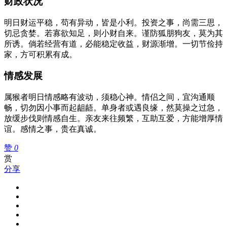
财政状况
明日财运平稳，苟有异动，皆是小利。投资之事，尚需三思，
切忌贪婪。若寡欲知足，则小财自来。谨防狐朋狗友，莫为其
所诱。倘若经营有道，必能稳定收益，财源渐增。一切节俭持
家，方可积累有成。
情感发展
属猴者明日情感略有波动，须稳心神。情侣之间，宜沟通顺
畅，切勿因小事而起龃龉。单身者或遇良缘，然莫操之过急，
放缓步伐则情感自生。亲友来往频繁，互助互爱，方能增厚情
谊。感情之事，贵在真诚。
赞
0
赏
分享