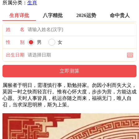
所属分类：
生肖
生肖详批
八字精批
2026运势
命中贵人
姓 名
性 别
男
女
出生日期
属猴者于明日，需谨慎行事，勤勉持家。勿因小利而失大义，
莫因一时之快而轻言行。惟有心怀大度，步步为营，方能达成
心愿。天时人事皆具，机运亦随之而来，福祸无门，唯人自
召，当求深思明辨，斯为上策。