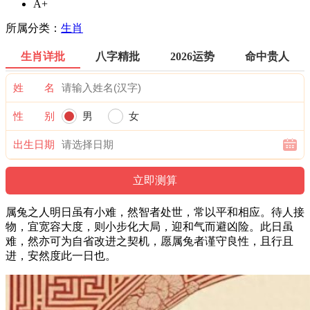
A+
所属分类：
生肖
生肖详批
八字精批
2026运势
命中贵人
姓 名
性 别
男
女
出生日期
属兔之人明日虽有小难，然智者处世，常以平和相应。待人接
物，宜宽容大度，则小步化大局，迎和气而避凶险。此日虽
难，然亦可为自省改进之契机，愿属兔者谨守良性，且行且
进，安然度此一日也。