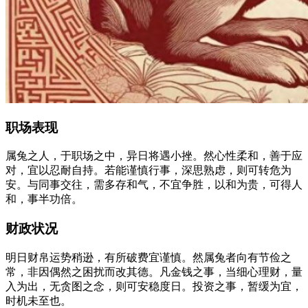
职场表现
属兔之人，于职场之中，异日将遇小挫。然心性柔和，善于应
对，宜以忍耐自持。若能谨慎行事，深思熟虑，则可转危为
安。与同事交往，需多存和气，不宜争胜，以和为贵，可得人
和，事半功倍。
财政状况
明日财帛运势稍逊，有所破费宜谨慎。然属兔者向有节俭之
常，非因偶然之困扰而改其德。凡金钱之事，当细心理财，量
入为出，无贪图之念，则可安稳度日。投资之事，暂缓为宜，
时机未至也。