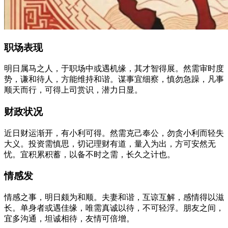
职场表现
明日属马之人，于职场中或遇机缘，其才智得展。然需审时度
势，谦和待人，方能维持和谐。谋事宜细察，慎勿急躁，凡事
顺天而行，可得上司赏识，潜力日显。
财政状况
近日财运渐开，有小利可得。然需克己奉公，勿贪小利而轻失
大义。投资需慎思，切记理财有道，量入为出，方可安然无
忧。宜积累积蓄，以备不时之需，长久之计也。
情感发
情感之事，明日颇为和顺。夫妻和谐，互谅互解，感情得以滋
长。单身者或遇佳缘，唯需真诚以待，不可轻浮。朋友之间，
宜多沟通，坦诚相待，友情可倍增。