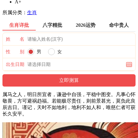
A+
所属分类：
生肖
生肖详批
八字精批
2026运势
命中贵人
姓 名
性 别
男
女
出生日期
属马之人，明日所宜者，谦逊中自强，平稳中图变。凡事心怀
敬畏，方可避祸趋福。若能极尽责任，则前景甚光，莫负此良
辰吉日。谨记，天时不如地利，地利不如人和，唯慈仁者可获
长久安平。