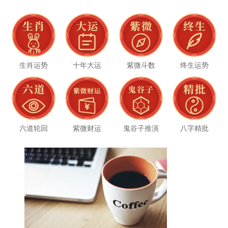
生肖运势
十年大运
紫微斗数
终生运势
六道轮回
紫微财运
鬼谷子推演
八字精批