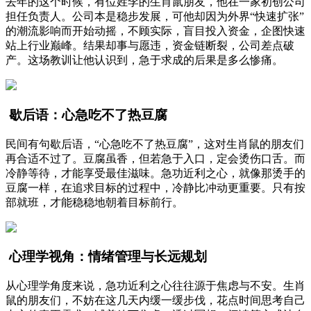
去年的这个时候，有位姓李的生肖鼠朋友，他在一家初创公司
担任负责人。公司本是稳步发展，可他却因为外界“快速扩张”
的潮流影响而开始动摇，不顾实际，盲目投入资金，企图快速
站上行业巅峰。结果却事与愿违，资金链断裂，公司差点破
产。这场教训让他认识到，急于求成的后果是多么惨痛。
歇后语：心急吃不了热豆腐
民间有句歇后语，“心急吃不了热豆腐”，这对生肖鼠的朋友们
再合适不过了。豆腐虽香，但若急于入口，定会烫伤口舌。而
冷静等待，才能享受最佳滋味。急功近利之心，就像那烫手的
豆腐一样，在追求目标的过程中，冷静比冲动更重要。只有按
部就班，才能稳稳地朝着目标前行。
心理学视角：情绪管理与长远规划
从心理学角度来说，急功近利之心往往源于焦虑与不安。生肖
鼠的朋友们，不妨在这几天内缓一缓步伐，花点时间思考自己