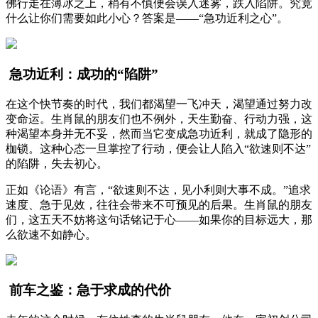
佛行走在薄冰之上，稍有不慎便会误入迷雾，跌入陷阱。究竟
什么让你们需要如此小心？答案是——“急功近利之心”。
急功近利：成功的“陷阱”
在这个快节奏的时代，我们都渴望一飞冲天，渴望通过努力改
变命运。生肖鼠的朋友们也不例外，天生勤奋、行动力强，这
种渴望本身并无不妥，然而当它变成急功近利，就成了隐形的
枷锁。这种心态一旦掌控了行动，便会让人陷入“欲速则不达”
的陷阱，失去初心。
正如《论语》有言，“欲速则不达，见小利则大事不成。”追求
速度、急于见效，往往会带来不可预见的后果。生肖鼠的朋友
们，这五天不妨将这句话铭记于心——如果你的目标远大，那
么欲速不如静心。
前车之鉴：急于求成的代价