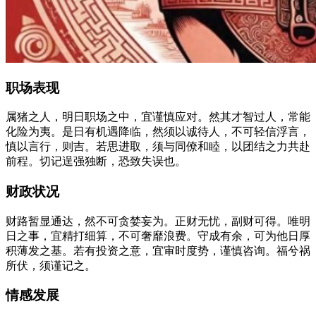
职场表现
属猪之人，明日职场之中，宜谨慎应对。然其才智过人，常能
化险为夷。是日有机遇降临，然须以诚待人，不可轻信浮言，
慎以言行，则吉。若思进取，须与同僚和睦，以团结之力共赴
前程。切记逞强独断，恐致失误也。
财政状况
财路暂显通达，然不可贪婪妄为。正财无忧，副财可得。唯明
日之事，宜精打细算，不可奢靡浪费。守成有余，可为他日厚
积薄发之基。若有投资之意，宜审时度势，谨慎咨询。福兮祸
所伏，须谨记之。
情感发展