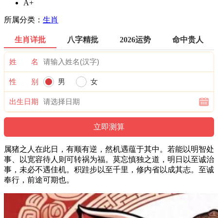
A+
所属分类：
生肖
生肖详批
八字精批
2026运势
命中贵人
姓 名
性 别
男
女
出生日期
属猪之人在此日，有顺有逆，然机遇蕴于其中。若能以明智处
事、以宽容待人则可转祸为福。莫忘慎独之道，明日以至诚治
事，未必不遇佳机。积跬步以至千里，修内省以成其志。至诚
奉行，前途可期也。