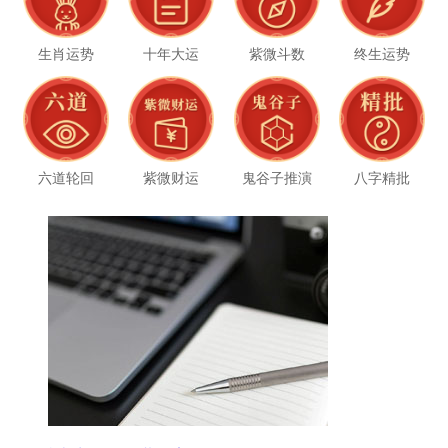
生肖运势
十年大运
紫微斗数
终生运势
六道轮回
紫微财运
鬼谷子推演
八字精批