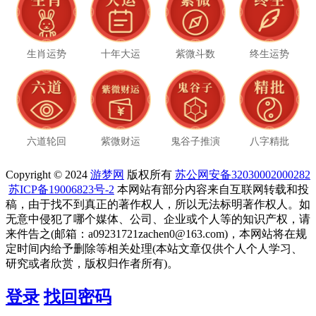
生肖运势
十年大运
紫微斗数
终生运势
六道轮回
紫微财运
鬼谷子推演
八字精批
Copyright © 2024
游梦网
版权所有
苏公网安备32030002000282
苏ICP备19006823号-2
本网站有部分内容来自互联网转载和投
稿，由于找不到真正的著作权人，所以无法标明著作权人。如
无意中侵犯了哪个媒体、公司、企业或个人等的知识产权，请
来件告之(邮箱：a09231721zachen0@163.com)，本网站将在规
定时间内给予删除等相关处理(本站文章仅供个人个人学习、
研究或者欣赏，版权归作者所有)。
登录
找回密码