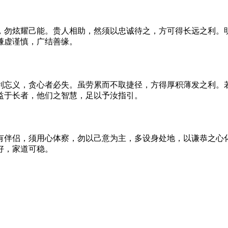
，勿炫耀己能。贵人相助，然须以忠诚待之，方可得长远之利。
谦虚谨慎，广结善缘。
利忘义，贪心者必失。虽劳累而不取捷径，方得厚积薄发之利。
益于长者，他们之智慧，足以予汝指引。
有伴侣，须用心体察，勿以己意为主，多设身处地，以谦恭之心
好，家道可稳。