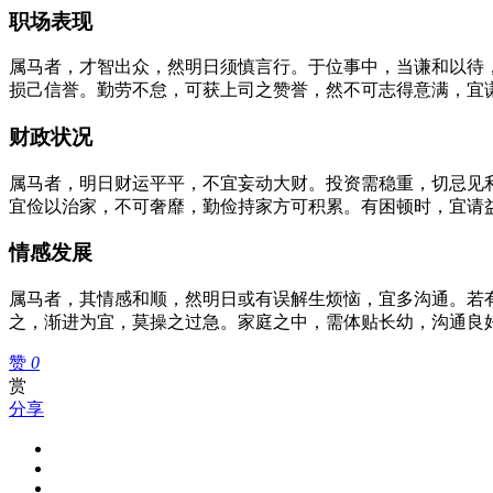
职场表现
属马者，才智出众，然明日须慎言行。于位事中，当谦和以待
损己信誉。勤劳不怠，可获上司之赞誉，然不可志得意满，宜
财政状况
属马者，明日财运平平，不宜妄动大财。投资需稳重，切忌见
宜俭以治家，不可奢靡，勤俭持家方可积累。有困顿时，宜请
情感发展
属马者，其情感和顺，然明日或有误解生烦恼，宜多沟通。若
之，渐进为宜，莫操之过急。家庭之中，需体贴长幼，沟通良
赞
0
赏
分享