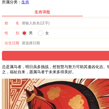
所属分类：
生肖
生肖详批
姓 名
性 别
男
女
出生日期
总是属马者，明日虽多挑战，然智慧与努力可助其逢凶化吉。
之，福祉自来，愿属马者于未来多得美好。