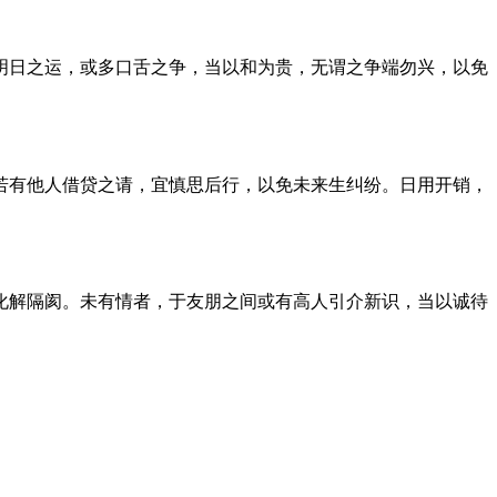
明日之运，或多口舌之争，当以和为贵，无谓之争端勿兴，以免
若有他人借贷之请，宜慎思后行，以免未来生纠纷。日用开销，
化解隔阂。未有情者，于友朋之间或有高人引介新识，当以诚待