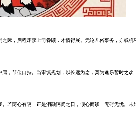
消之际，启程即获上司眷顾，才情得展。无论凡俗事务，亦或机
中庸，节俭自持。当审慎规划，以长远为念，莫为逸乐暂时之欢
肠。若两心有隔，正是消融隔阂之日，倾心而谈，无碍无忧。未