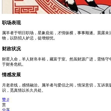
职场表现
属羊者于明日职场，星象庇佑，才情纵横，事事顺遂。晨露未
物，以防招人妒忌，徒增烦忧。
财政状况
财星入命，羊人财帛丰裕，藏富于室。然虽财源广进，需恪守
于财务危机。
情感发展
月老牵线，感情融洽。属羊者与爱侣之间，情深意切，互诉衷
识，觅真情以长久共处。
赞
0
赏
分享