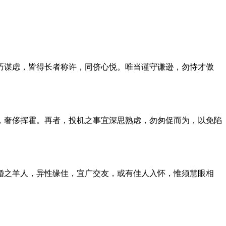
巧谋虑，皆得长者称许，同侪心悦。唯当谨守谦逊，勿恃才傲
，奢侈挥霍。再者，投机之事宜深思熟虑，勿匆促而为，以免陷
婚之羊人，异性缘佳，宜广交友，或有佳人入怀，惟须慧眼相