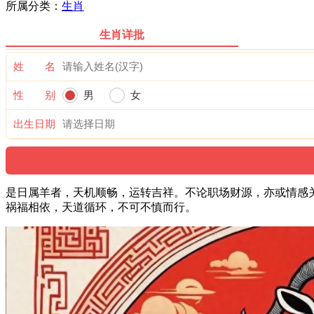
所属分类：
生肖
生肖详批
姓 名
性 别
男
女
出生日期
是日属羊者，天机顺畅，运转吉祥。不论职场财源，亦或情感
祸福相依，天道循环，不可不慎而行。