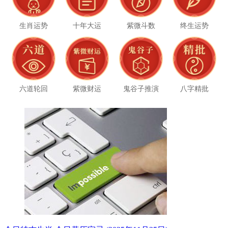
生肖运势
十年大运
紫微斗数
终生运势
六道轮回
紫微财运
鬼谷子推演
八字精批