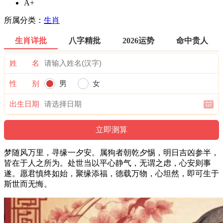
A+
所属分类：
生肖
生肖详批
八字精批
2026运势
命中贵人
姓 名
性 别
男
女
出生日期
梦随风万里，寻缘一夕安。属狗者朝乾夕惕，明日吉凶参半，
皆在于人之所为。处世当以平心静气，无谓之虑，心安则事
遂。愿君慎终如始，聚缘添福，德载万物，心坦然，即可生于
斯世而无悔。