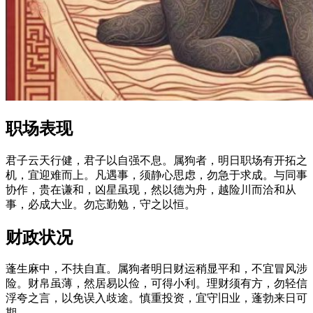
职场表现
君子云天行健，君子以自强不息。属狗者，明日职场有开拓之
机，宜迎难而上。凡遇事，须静心思虑，勿急于求成。与同事
协作，贵在谦和，凶星虽现，然以德为舟，越险川而洽和从
事，必成大业。勿忘勤勉，守之以恒。
财政状况
蓬生麻中，不扶自直。属狗者明日财运稍显平和，不宜冒风涉
险。财帛虽薄，然居易以俭，可得小利。理财须有方，勿轻信
浮夸之言，以免误入歧途。慎重投资，宜守旧业，蓬勃来日可
期。