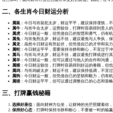
二、各生肖今日财运分析
属鼠
：今日与肖鼠犯太岁，财运平平，建议保持谨慎，不
属牛
：与肖牛合太岁，运势较佳，打牌时容易得到贵人的
属虎
：今日财运一般，但凭借自己的智慧和勇气，仍有机
属兔
：与肖兔刑太岁，财运不佳，建议避免与人争执，保
属龙
：虽然今日财运有所起伏，但凭借自己的才华和实力
属蛇
：今日财运平平，需要保持冷静和耐心，不宜过于冲
属马
：与肖马冲太岁，财运不佳，建议避免打牌或进行其
属羊
：今日财运一般，但可以通过与他人的合作和沟通，
属猴
：今日财运较佳，打牌时容易得到好运的眷顾，但也
属鸡
：与肖鸡破太岁，财运不佳，建议保持低调，不宜过
属狗
：今日财运一般，但凭借自己的坚韧和毅力，仍有机
属猪
：今日财运平平，但可以通过调整自己的心态和策略
三、打牌赢钱秘籍
选择好座位
：面向财神方位坐，让财神的光芒照耀着你，
保持好心态
：打牌时保持冷静和耐心，不要被一时的输赢