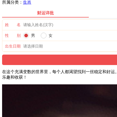
所属分类：
生肖
财运详批
姓 名
性 别
男
女
出生日期
在这个充满变数的世界里，每个人都渴望找到一丝稳定和好运。
乐趣和收获！