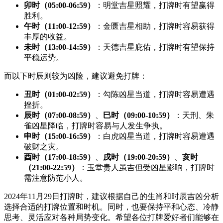
卯时（05:00-06:59）
：明堂吉星照耀，打牌时有望赢得
胜利。
午时（11:00-12:59）
：金匮吉星相助，打牌时容易获得
丰厚的收益。
未时（13:00-14:59）
：天德吉星庇佑，打牌时有望保持
平稳运势。
而以下时辰则较为凶险，建议避免打牌：
丑时（01:00-02:59）
：勾陈凶星当道，打牌时容易遭遇
挫折。
辰时（07:00-08:59）
、
巳时（09:00-10:59）
：天刑、朱
雀凶星降临，打牌时容易与人发生争执。
申时（15:00-16:59）
：白虎凶星当道，打牌时容易遭遇
破财之灾。
酉时（17:00-18:59）
、
戌时（19:00-20:59）
、
亥时
（21:00-22:59）
：玉堂贵人虽吉但受凶星影响，打牌时
需注意防范小人。
2024年11月29日打牌时，建议根据自己的生肖和时辰吉凶分析
选择合适的打牌位置和时机。同时，也要保持平和心态、冷静
思考、灵活应对各种局势变化。希望各位打牌爱好者们能够在