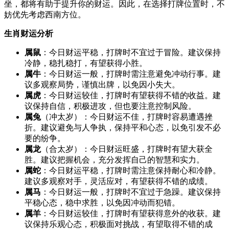
坐，都将有助于提升你的财运。因此，在选择打牌位置时，不
妨优先考虑西南方位。
生肖财运分析
属鼠
：今日财运平稳，打牌时不宜过于冒险。建议保持
冷静，稳扎稳打，有望获得小胜。
属牛
：今日财运一般，打牌时需注意避免冲动行事。建
议多观察局势，谨慎出牌，以免因小失大。
属虎
：今日财运较佳，打牌时有望获得不错的收益。建
议保持自信，积极进攻，但也要注意控制风险。
属兔
（冲太岁）：今日财运不佳，打牌时容易遭遇挫
折。建议避免与人争执，保持平和心态，以免引发不必
要的纷争。
属龙
（合太岁）：今日财运旺盛，打牌时有望大获全
胜。建议把握机会，充分发挥自己的智慧和实力。
属蛇
：今日财运平稳，打牌时需注意保持耐心和冷静。
建议多观察对手，灵活应对，有望获得不错的成绩。
属马
：今日财运一般，打牌时不宜过于急躁。建议保持
平稳心态，稳中求胜，以免因冲动而犯错。
属羊
：今日财运较佳，打牌时有望获得意外的收获。建
议保持乐观心态，积极面对挑战，有望取得不错的成