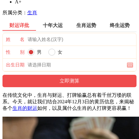
A+
所属分类：
生肖
财运详批
十年大运
生肖运势
终生运势
姓 名
性 别
男
女
出生日期
在传统文化中，生肖与财运、打牌输赢总有着千丝万缕的联
系。今天，就让我们结合2024年12月3日的黄历信息，来揭秘
各个
生肖的财运
如何，以及属什么生肖的人打牌更容易赢！