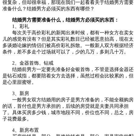
很复杂，但却很幸福，那现在我们一起看看关于结婚男方需要
准备什么？结婚男方必须买的东西有哪些？
结婚男方需要准备什么，结婚男方必须买的东西：
1、彩礼
每次关于高价彩礼的新闻出来时候，都有一种女方在卖女
儿的感觉有没有？但是其实彩礼数目已经被恶意抬高，现在太
多谈婚论嫁的情侣们被高价彩礼拆散。一般新人双方根据经济
条件，差不多走个过场就可以了，少的几万，多则几十万。
2、金器首饰、钻戒
结婚前男方一定要先准备好金银首饰，不管是选择金器还
是钻石戒指，都要陪着女方去选择，虽然过程会比较累的，但
是心里甜蜜呀。
3、新房
一般男女双方结婚用的房子是男方准备的，不能全额购房
的话，首付也是男方承担的，后续的房贷就是夫妻共同承担
了。具体买房多少钱，城市地段不同，价位也不同，总之，房
子花费最多。
4、新房布置