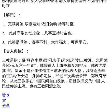
佛神灵通与君知 痴人说事转昏迷 老人求得灵签去 不如守旧待
时来
【解曰】：
1、完满灵签 尽报君知 依旧勿动 待等时至
2、 此卦守常勿动之象，凡事宜待时吉也。
3、此签是满签，诸事不利，大作福力，可保平安。
【古人典故】：
三教是指：佛(释迦牟尼)儒(孔夫子)道(张道陵)三教派。北周武
帝(公元五六一年)时，佛儒道人士纷争和互相排斥，佛教尤受
其 害。皇帝于是召集佛儒道三教派的代表人物，以辩论所奉
的‘道’高低长短，并排名定位，经过三次集会争辩，都没有结
论，从此三教派在中国民间自由发展，后佛教演义为中国 人
民信仰的主流。也有三教同源之说
赞
0
赏
分享