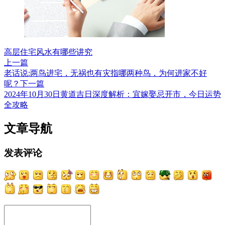
高层住宅风水有哪些讲究
上一篇
老话说:两鸟进宅，无祸也有灾指哪两种鸟，为何进家不好
呢？
下一篇
2024年10月30日黄道吉日深度解析：宜嫁娶忌开市，今日运势
全攻略
文章导航
发表评论