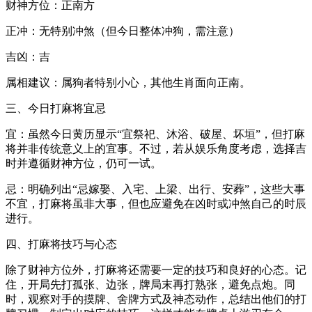
财神方位：正南方
正冲：无特别冲煞（但今日整体冲狗，需注意）
吉凶：吉
属相建议：属狗者特别小心，其他生肖面向正南。
三、今日打麻将宜忌
宜：虽然今日黄历显示“宜祭祀、沐浴、破屋、坏垣”，但打麻
将并非传统意义上的宜事。不过，若从娱乐角度考虑，选择吉
时并遵循财神方位，仍可一试。
忌：明确列出“忌嫁娶、入宅、上梁、出行、安葬”，这些大事
不宜，打麻将虽非大事，但也应避免在凶时或冲煞自己的时辰
进行。
四、打麻将技巧与心态
除了财神方位外，打麻将还需要一定的技巧和良好的心态。记
住，开局先打孤张、边张，牌局末再打熟张，避免点炮。同
时，观察对手的摸牌、舍牌方式及神态动作，总结出他们的打