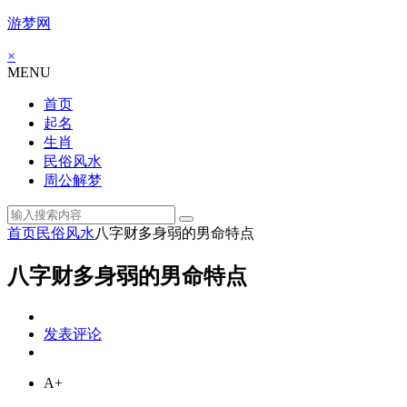
游梦网
×
MENU
首页
起名
生肖
民俗风水
周公解梦
首页
民俗风水
八字财多身弱的男命特点
八字财多身弱的男命特点
发表评论
A+