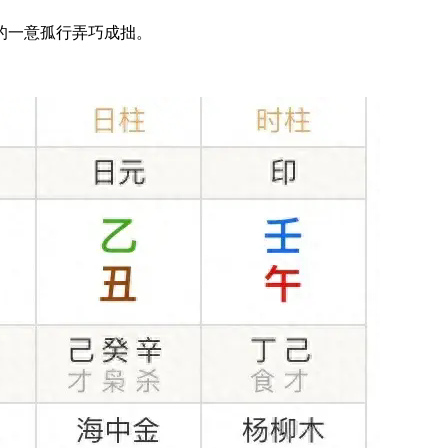
的一意孤行弄巧成拙。