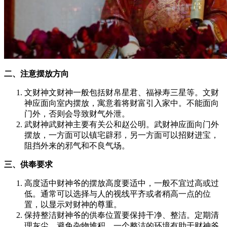
二、注意摆放方向
文财神文财神一般包括财帛星君、福禄寿三星等。文财
神应面向室内摆放，寓意着将财富引入家中。不能面向
门外，否则会导致财气外泄。
武财神武财神主要有关公和赵公明。武财神应面向门外
摆放，一方面可以镇宅辟邪，另一方面可以招财进宝，
阻挡外来的邪气和不良气场。
三、供奉要求
高度适中财神爷的摆放高度要适中，一般不宜过高或过
低。通常可以选择与人的视线平齐或者稍高一点的位
置，以显示对财神的尊重。
保持整洁财神爷的供奉位置要保持干净、整洁。定期清
理灰尘，避免杂物堆积。一个整洁的环境有助于财神爷