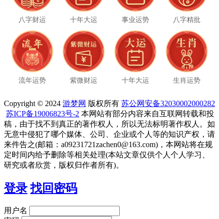
八字财运
十年大运
事业运势
八字精批
流年运势
紫微财运
十年大运
生肖运势
Copyright © 2024
游梦网
版权所有
苏公网安备32030002000282
苏ICP备19006823号-2
本网站有部分内容来自互联网转载和投
稿，由于找不到真正的著作权人，所以无法标明著作权人。如
无意中侵犯了哪个媒体、公司、企业或个人等的知识产权，请
来件告之(邮箱：a09231721zachen0@163.com)，本网站将在规
定时间内给予删除等相关处理(本站文章仅供个人个人学习、
研究或者欣赏，版权归作者所有)。
登录
找回密码
用户名