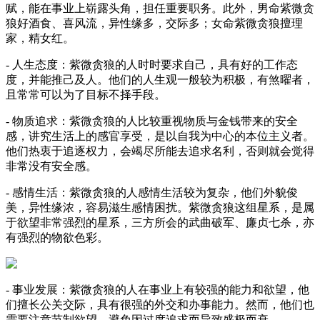
赋，能在事业上崭露头角，担任重要职务。此外，男命紫微贪
狼好酒食、喜风流，异性缘多，交际多；女命紫微贪狼擅理
家，精女红。
- 人生态度：紫微贪狼的人时时要求自己，具有好的工作态
度，并能推己及人。他们的人生观一般较为积极，有煞曜者，
且常常可以为了目标不择手段。
- 物质追求：紫微贪狼的人比较重视物质与金钱带来的安全
感，讲究生活上的感官享受，是以自我为中心的本位主义者。
他们热衷于追逐权力，会竭尽所能去追求名利，否则就会觉得
非常没有安全感。
- 感情生活：紫微贪狼的人感情生活较为复杂，他们外貌俊
美，异性缘浓，容易滋生感情困扰。紫微贪狼这组星系，是属
于欲望非常强烈的星系，三方所会的武曲破军、廉贞七杀，亦
有强烈的物欲色彩。
- 事业发展：紫微贪狼的人在事业上有较强的能力和欲望，他
们擅长公关交际，具有很强的外交和办事能力。然而，他们也
需要注意节制欲望，避免因过度追求而导致盛极而衰。