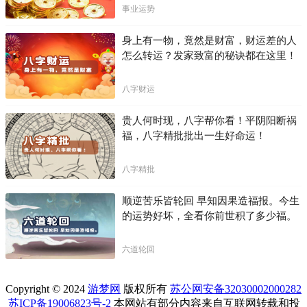
困局！！
事业运势
身上有一物，竟然是财富，财运差的人
怎么转运？发家致富的秘诀都在这里！
八字财运
贵人何时现，八字帮你看！平阴阳断祸
福，八字精批批出一生好命运！
八字精批
顺逆苦乐皆轮回 早知因果造福报。今生
的运势好坏，全看你前世积了多少福。
六道轮回
Copyright © 2024
游梦网
版权所有
苏公网安备32030002000282
苏ICP备19006823号-2
本网站有部分内容来自互联网转载和投