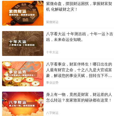
紫微命盘，摆脱财运困扰，掌握财富契
机 化解破财之灾！
紫微财运
八字看大运 十年测吉凶，十年一运卜吉
凶，未来命运全知晓。
十年大运
八字看事业，财富伴终生！哪日出生的
人最有财官之命，十之八九是大官或富
豪，解读您的事业天赋，扭转当下不利
困局！！
事业运势
身上有一物，竟然是财富，财运差的人
怎么转运？发家致富的秘诀都在这里！
八字财运