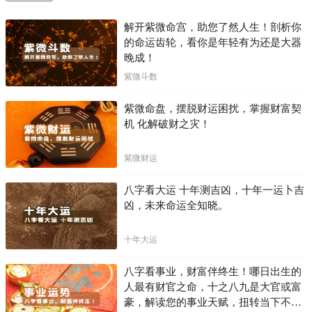
解开紫微命宫，助您了然人生！剖析你
的命运齿轮，看你是年轻有为还是大器
晚成！
紫微斗数
紫微命盘，摆脱财运困扰，掌握财富契
机 化解破财之灾！
紫微财运
八字看大运 十年测吉凶，十年一运卜吉
凶，未来命运全知晓。
十年大运
八字看事业，财富伴终生！哪日出生的
人最有财官之命，十之八九是大官或富
豪，解读您的事业天赋，扭转当下不利