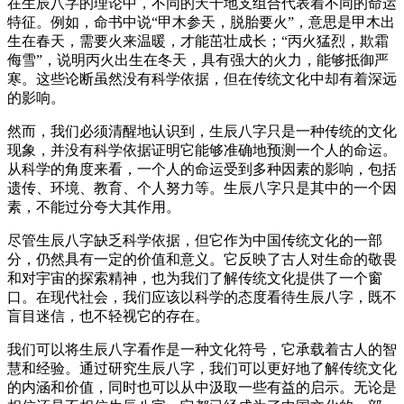
在生辰八字的理论中，不同的天干地支组合代表着不同的命运
特征。例如，命书中说“甲木参天，脱胎要火”，意思是甲木出
生在春天，需要火来温暖，才能茁壮成长；“丙火猛烈，欺霜
侮雪”，说明丙火出生在冬天，具有强大的火力，能够抵御严
寒。这些论断虽然没有科学依据，但在传统文化中却有着深远
的影响。
然而，我们必须清醒地认识到，生辰八字只是一种传统的文化
现象，并没有科学依据证明它能够准确地预测一个人的命运。
从科学的角度来看，一个人的命运受到多种因素的影响，包括
遗传、环境、教育、个人努力等。生辰八字只是其中的一个因
素，不能过分夸大其作用。
尽管生辰八字缺乏科学依据，但它作为中国传统文化的一部
分，仍然具有一定的价值和意义。它反映了古人对生命的敬畏
和对宇宙的探索精神，也为我们了解传统文化提供了一个窗
口。在现代社会，我们应该以科学的态度看待生辰八字，既不
盲目迷信，也不轻视它的存在。
我们可以将生辰八字看作是一种文化符号，它承载着古人的智
慧和经验。通过研究生辰八字，我们可以更好地了解传统文化
的内涵和价值，同时也可以从中汲取一些有益的启示。无论是