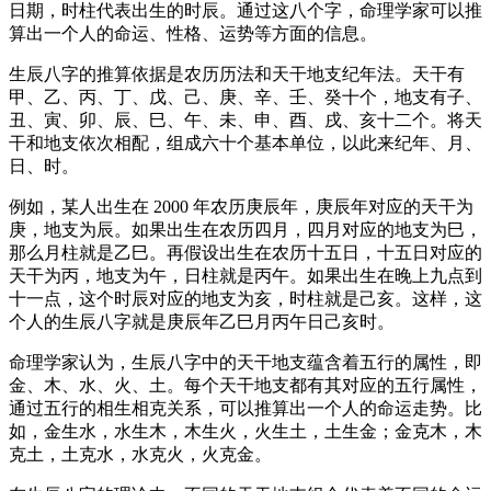
日期，时柱代表出生的时辰。通过这八个字，命理学家可以推
算出一个人的命运、性格、运势等方面的信息。
生辰八字的推算依据是农历历法和天干地支纪年法。天干有
甲、乙、丙、丁、戊、己、庚、辛、壬、癸十个，地支有子、
丑、寅、卯、辰、巳、午、未、申、酉、戌、亥十二个。将天
干和地支依次相配，组成六十个基本单位，以此来纪年、月、
日、时。
例如，某人出生在 2000 年农历庚辰年，庚辰年对应的天干为
庚，地支为辰。如果出生在农历四月，四月对应的地支为巳，
那么月柱就是乙巳。再假设出生在农历十五日，十五日对应的
天干为丙，地支为午，日柱就是丙午。如果出生在晚上九点到
十一点，这个时辰对应的地支为亥，时柱就是己亥。这样，这
个人的生辰八字就是庚辰年乙巳月丙午日己亥时。
命理学家认为，生辰八字中的天干地支蕴含着五行的属性，即
金、木、水、火、土。每个天干地支都有其对应的五行属性，
通过五行的相生相克关系，可以推算出一个人的命运走势。比
如，金生水，水生木，木生火，火生土，土生金；金克木，木
克土，土克水，水克火，火克金。