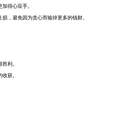
更加得心应手。
止损，避免因为贪心而输掉更多的钱财。
。
得胜利。
的收获。
。