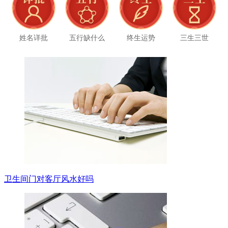
姓名详批
五行缺什么
终生运势
三生三世
卫生间门对客厅风水好吗