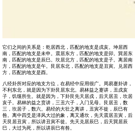
它们之间的关系是：乾居西北，匹配的地支是戌亥。坤居西
南，匹配的地支是未申。震居东方，匹配的地支是卯。巽居东
南，匹配的地支是辰巳。坎居北方，匹配的地支是子。离居南
方，匹配的地支是午。艮居东北，匹配的地支是丑寅。兑居西
方，匹配的地支是酉。
八经卦所对应的地支方位，在易经中应用很广。周易蹇卦讲，
不利东北，就是因为下卦艮居东北。易林益之蹇讲，丑戌亥
子，饥馑所生。就是因为，下卦艮先天居戌，后天居丑，坎居
亥子。易林的益之贲讲，三丑六子，入门见母。艮居丑，数
三，坎居子，数六。易经的大壮之离讲，丑寅不徙，辰巳有
咎。离中四爻是泽风大过的象，离又通坎，先天震居丑寅，后
天艮居丑寅，所以讲丑寅不徙。先天兑居辰巳，后天巽居辰
巳，大过为死，所以讲辰巳有咎。