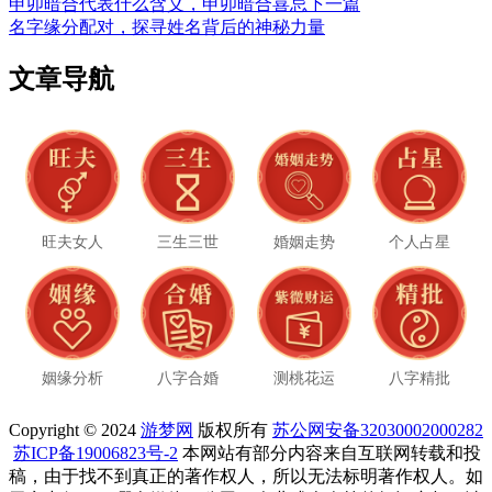
申卯暗合代表什么含义，申卯暗合喜忌
下一篇
名字缘分配对，探寻姓名背后的神秘力量
文章导航
旺夫女人
三生三世
婚姻走势
个人占星
姻缘分析
八字合婚
测桃花运
八字精批
Copyright © 2024
游梦网
版权所有
苏公网安备32030002000282
苏ICP备19006823号-2
本网站有部分内容来自互联网转载和投
稿，由于找不到真正的著作权人，所以无法标明著作权人。如