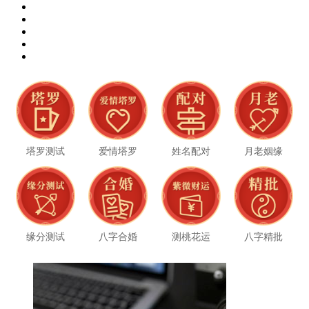
塔罗测试
爱情塔罗
姓名配对
月老姻缘
缘分测试
八字合婚
测桃花运
八字精批