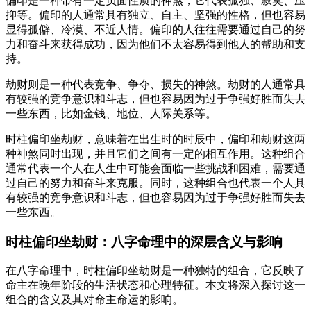
偏印是一种带有一定负面性质的神煞，它代表孤独、寂寞、压
抑等。偏印的人通常具有独立、自主、坚强的性格，但也容易
显得孤僻、冷漠、不近人情。偏印的人往往需要通过自己的努
力和奋斗来获得成功，因为他们不太容易得到他人的帮助和支
持。
劫财则是一种代表竞争、争夺、损失的神煞。劫财的人通常具
有较强的竞争意识和斗志，但也容易因为过于争强好胜而失去
一些东西，比如金钱、地位、人际关系等。
时柱偏印坐劫财，意味着在出生时的时辰中，偏印和劫财这两
种神煞同时出现，并且它们之间有一定的相互作用。这种组合
通常代表一个人在人生中可能会面临一些挑战和困难，需要通
过自己的努力和奋斗来克服。同时，这种组合也代表一个人具
有较强的竞争意识和斗志，但也容易因为过于争强好胜而失去
一些东西。
时柱偏印坐劫财：八字命理中的深层含义与影响
在八字命理中，时柱偏印坐劫财是一种独特的组合，它反映了
命主在晚年阶段的生活状态和心理特征。本文将深入探讨这一
组合的含义及其对命主命运的影响。