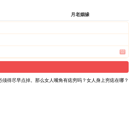
月老姻缘
必须得尽早点掉。那么女人嘴角有痣穷吗？女人身上穷痣在哪？