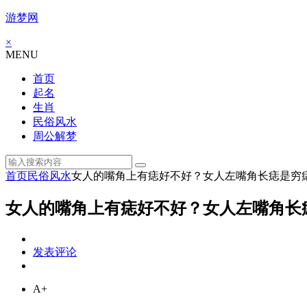
游梦网
×
MENU
首页
起名
生肖
民俗风水
周公解梦
首页
民俗风水
女人的嘴角上有痣好不好？女人左嘴角长痣是穷
女人的嘴角上有痣好不好？女人左嘴角长
发表评论
A+