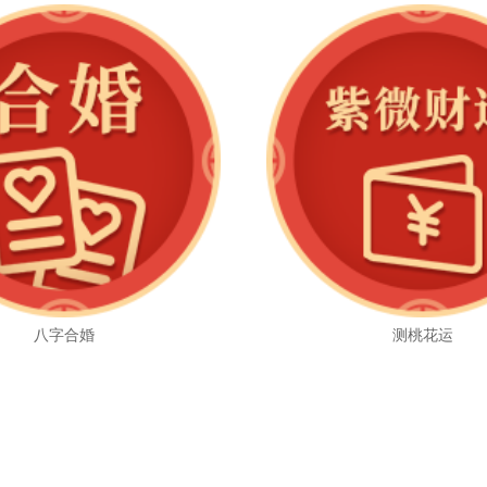
八字合婚
测桃花运