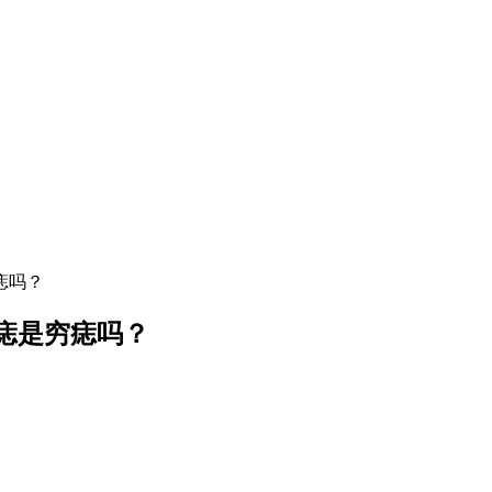
痣吗？
痣是穷痣吗？