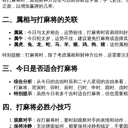
在打麻将时，面朝财神方位坐可以助你财运亨通，手气更佳。
正面，以增加赢牌的几率。
二、属相与打麻将的关联
属鼠
：今日与太岁相合，运势较佳，打麻将时容易得到好
属牛
：今日犯太岁，运势不佳，建议避免打麻将或选择其
属虎、兔、龙、蛇、马、羊、猴、鸡、狗、猪
：这些属相
特别提醒：打麻将时，除了考虑属相和财神方位外，还需要注
三、今日是否适合打麻将
综合分析
：从今日的吉凶时辰和二十八星宿的吉凶来看，
打麻将。而寅时、卯时、辰时、巳时、申时、酉时、戌时
特别提示
：虽然今日有多个吉时适合打麻将，但也需要根
四、打麻将必胜小技巧
观察对手
：在打麻将时，要时刻观察对手的表情和动作，
保持冷静
：无论牌面如何，都要保持冷静和镇定，不要因