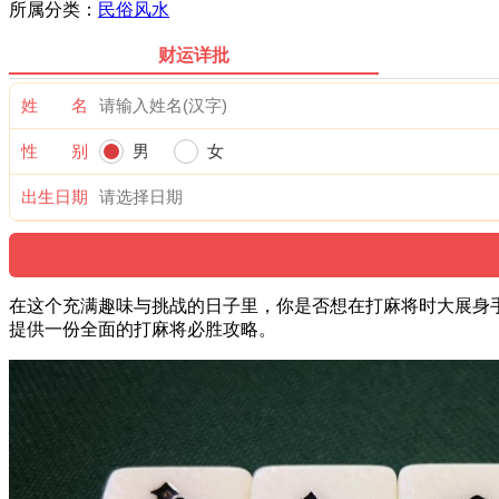
所属分类：
民俗风水
财运详批
姓 名
性 别
男
女
出生日期
在这个充满趣味与挑战的日子里，你是否想在打麻将时大展身手
提供一份全面的打麻将必胜攻略。