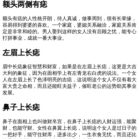
额头两侧有痣
额头有痣的人性格开朗，待人真诚，做事周到，很有长辈缘，
容易得到婆婆的喜欢。一个家庭，婆媳关系融洽，家庭关系肯
定是非常和睦的。男人娶到这样的女人没有后顾之忧，能专心
打拼事业，成就一番大事业。
左眉上长痣
眉中长痣象征智慧和财富，如果是在左眉上长痣，这更是大吉
大利的象征，因为在面相学上有左青龙右白虎的说法。一个女
人在左眉上长了色泽明亮的吉痣，这说明这个女人不仅有着大
富大贵之命相，而且还能旺夫益子，催旺老公的运势助其事业
发展。
鼻子上长痣
鼻子在面相上也叫做财帛宫，在鼻子上长痣的人财运强，能聚
财，也能守财。女性在鼻翼上长痣，说明这个女人是过日子的
一把好手，能守住财库，进多出少，一生衣食无忧，而且还比