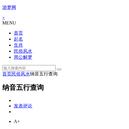
游梦网
×
MENU
首页
起名
生肖
民俗风水
周公解梦
首页
民俗风水
纳音五行查询
纳音五行查询
发表评论
A+