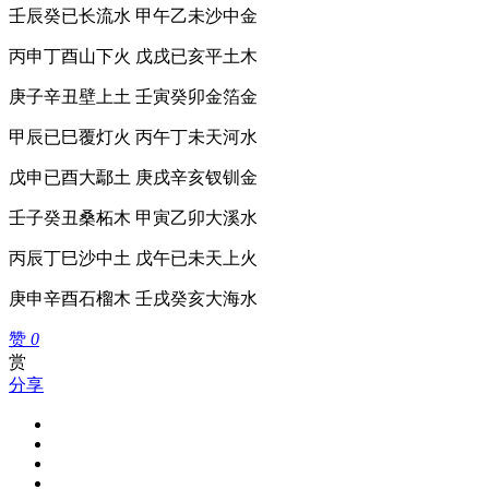
壬辰癸已长流水 甲午乙未沙中金
丙申丁酉山下火 戊戌已亥平土木
庚子辛丑壁上土 壬寅癸卯金箔金
甲辰已巳覆灯火 丙午丁未天河水
戊申已酉大鄢土 庚戌辛亥钗钏金
壬子癸丑桑柘木 甲寅乙卯大溪水
丙辰丁巳沙中土 戊午已未天上火
庚申辛酉石榴木 壬戌癸亥大海水
赞
0
赏
分享