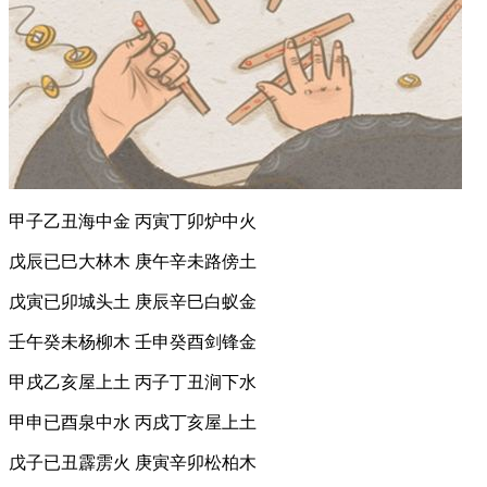
甲子乙丑海中金 丙寅丁卯炉中火
戊辰已巳大林木 庚午辛未路傍土
戊寅已卯城头土 庚辰辛巳白蚁金
壬午癸未杨柳木 壬申癸酉剑锋金
甲戌乙亥屋上土 丙子丁丑涧下水
甲申已酉泉中水 丙戌丁亥屋上土
戊子已丑霹雳火 庚寅辛卯松柏木