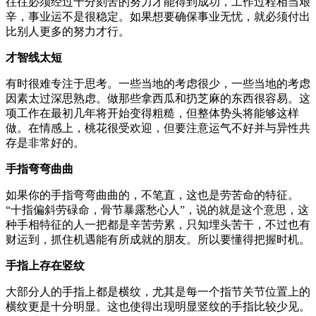
往往必须经过十分刻苦的努力才能得到成功，工作过程相当艰
辛，事业运不是很稳定。如果想要确保事业无忧，就必须付出
比别人更多的努力才行。
才智线太短
有时很难专注于思考。一些当地的考虑很少，一些当地的考虑
因素太过深思熟虑。做那些拿西瓜和扔芝麻的东西很容易。这
项工作在最初几年将开始变得粗糙，但整体势头将能够这样
做。在情感上，桃花很受欢迎，但要注意运气不好并与异性共
存是非常好的。
手指弯弯曲曲
如果你的手指弯弯曲曲的，不笔直，这也是劳苦命的特征。
“十指偏斜劳碌命，骨节暴露愁心人”，说的就是这个意思，这
种手相特征的人一把都是辛苦劳累，只知埋头苦干，不过也有
财运到，抓住机遇能有所成就的朋友。所以要懂得把握时机。
手指上存在竖纹
大部分人的手指上都是横纹，尤其是每一个指节关节位置上的
横纹更是十分明显。这也使得出现明显竖纹的手指比较少见。