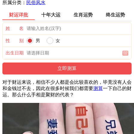
所属分类：
民俗风水
财运详批
十年大运
生肖运势
终生运势
姓 名
性 别
男
女
出生日期
对于财运来说，相信不少人都是会比较喜欢的，毕竟没有人会
和金钱过不去，因此在很多时候我们都需要
测算
一下自己的财
运。那么什么手相是聚财的代表？