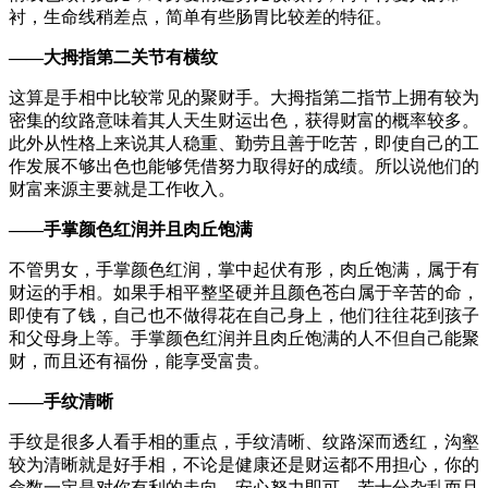
衬，生命线稍差点，简单有些肠胃比较差的特征。
——大拇指第二关节有横纹
这算是手相中比较常见的聚财手。大拇指第二指节上拥有较为
密集的纹路意味着其人天生财运出色，获得财富的概率较多。
此外从性格上来说其人稳重、勤劳且善于吃苦，即使自己的工
作发展不够出色也能够凭借努力取得好的成绩。所以说他们的
财富来源主要就是工作收入。
——手掌颜色红润并且肉丘饱满
不管男女，手掌颜色红润，掌中起伏有形，肉丘饱满，属于有
财运的手相。如果手相平整坚硬并且颜色苍白属于辛苦的命，
即使有了钱，自己也不做得花在自己身上，他们往往花到孩子
和父母身上等。手掌颜色红润并且肉丘饱满的人不但自己能聚
财，而且还有福份，能享受富贵。
——手纹清晰
手纹是很多人看手相的重点，手纹清晰、纹路深而透红，沟壑
较为清晰就是好手相，不论是健康还是财运都不用担心，你的
命数一定是对你有利的走向，安心努力即可。若十分杂乱而且