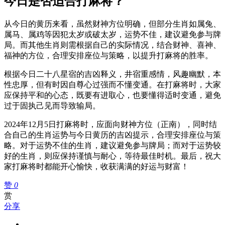
今日是否适合打麻将？
从今日的黄历来看，虽然财神方位明确，但部分生肖如属兔、
属马、属鸡等因犯太岁或破太岁，运势不佳，建议避免参与牌
局。而其他生肖则需根据自己的实际情况，结合财神、喜神、
福神的方位，合理安排座位与策略，以提升打麻将的胜率。
根据今日二十八星宿的吉凶释义，井宿重感情，风趣幽默，本
性忠厚，但有时因自尊心过强而不懂变通。在打麻将时，大家
应保持平和的心态，既要有进取心，也要懂得适时变通，避免
过于固执己见而导致输局。
2024年12月5日打麻将时，应面向财神方位（正南），同时结
合自己的生肖运势与今日黄历的吉凶提示，合理安排座位与策
略。对于运势不佳的生肖，建议避免参与牌局；而对于运势较
好的生肖，则应保持谨慎与耐心，等待最佳时机。最后，祝大
家打麻将时都能开心愉快，收获满满的好运与财富！
赞
0
赏
分享