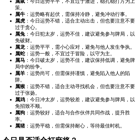
属鼠
：今日运势平平，不宜过于激进，稳扎稳打方为上
策。
属牛
：运势略有起伏，需保持冷静，避免冲动行事。
属虎
：今日运势不错，适合主动出击，但也要注意不要
过于贪心。
属兔
：今日犯太岁，运势不佳，建议避免参与牌局，以
免破财。
属龙
：运势平平，需小心应对，避免与他人发生争执。
属蛇
：运势一般，不宜过于冒险，以守为主。
属马
：今日破太岁，运势不佳，建议保持低调，避免牌
局中的纷争。
属羊
：运势尚可，但需保持谨慎，避免陷入他人的陷
阱。
属猴
：运势不错，适合主动寻找机会，但也要注意不要
过于张扬。
属鸡
：今日冲太岁，运势较差，建议避免参与牌局，以
免招致不顺。
属狗
：运势较好，适合与合作伙伴共同作战，提升胜
率。
属猪
：运势平稳，但需保持耐心，等待最佳时机。