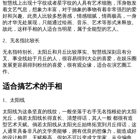
智慧线上出现十字纹或者星字纹的人具有艺术细胞，浑身散发
着文艺气息，想象力丰富，对于抽象的事物有着非常强烈的爱
好和兴趣。此类人比较多愁善感，情感细腻，情商极高，一身
的才华无处展现，只能通过绘画、音乐、艺术等形式来释放。
故此，这样手相的人适合当明星，属于全能型的艺人。
2、无名指比较长
无名指特别长、太阳丘和月丘比较厚实、智慧线深刻且有分
叉、事业线始于月丘的人，很容易得到大众的喜爱，在娱乐圈
发展更容易得到粉丝的喜爱，很有观众缘，适合在演艺圈工
作。
适合搞艺术的手相
1、太阳线
太阳线为这条坚直的线纹，一般坐落于右手无名指根处的太阳
光丘，倘若太阳线长得直长、清楚得话，其人一般 都很有造
型艺术天赋。倘若太阳线从太阳光丘始终拓宽到月丘得话，这
人通常具备非凡的文学类能够，拥有优良的想像力，能造成好
的设计构思，天赋极高，假如不可以变成文学家，从业编曲、