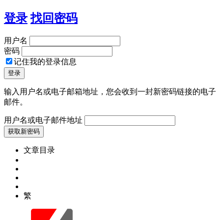
登录
找回密码
用户名
密码
记住我的登录信息
输入用户名或电子邮箱地址，您会收到一封新密码链接的电子
邮件。
用户名或电子邮件地址
文章目录
繁