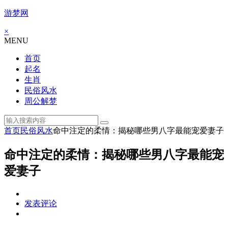
游梦网
×
MENU
首页
起名
生肖
民俗风水
周公解梦
首页
民俗风水
命中注定的柔情：揭秘哪些男八字最能宠爱妻子
命中注定的柔情：揭秘哪些男八字最能宠
爱妻子
发表评论