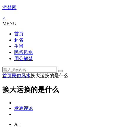
游梦网
×
MENU
首页
起名
生肖
民俗风水
周公解梦
首页
民俗风水
换大运换的是什么
换大运换的是什么
发表评论
A+