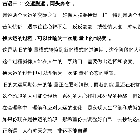
古语曰：“交运脱运，两头奔命”。
是说两个大运的交际之间，好像人脱胎换骨一样，特别是两个
苦闷忧郁，遇事往往心神不定，反反复复，或性情大变，冲动
换大运的过程，可以比喻为一次能 量上的“蜕变”。
这是从旧的能 量模式转换到新的模式的过渡期，这个阶段的
这个过程就像人站在人生的十字路口，需要做出选择和改变。
换大运的过程也可以理解为一次能 量和心态的重置。
旧的大运周期带来的能 量正在逐渐消散，而新的能 量还在积
这个阶段的人可能会经历一系列的内心挣扎和外界的挑战，但
在命理学中，理解和应对大运的变化，是实现人生平衡和成就
如果你现在是换运的阶段，那希望你去调整好自己，去接纳这
正所谓：人有冲天之志，非运不能自通。