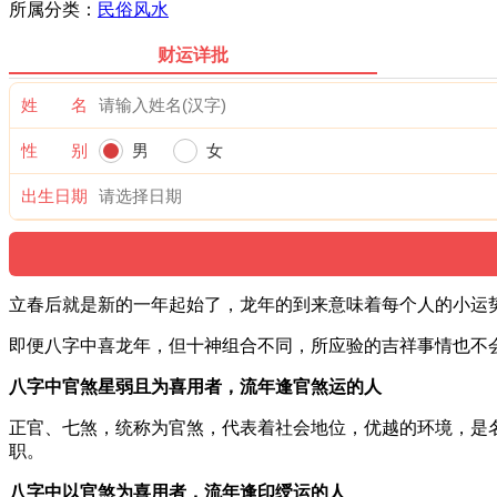
所属分类：
民俗风水
财运详批
姓 名
性 别
男
女
出生日期
立春后就是新的一年起始了，龙年的到来意味着每个人的小运
即便八字中喜龙年，但十神组合不同，所应验的吉祥事情也不
八字中官煞星
弱且
为喜
用
者，流年逢官煞运的人
正官、七煞，统称为官煞，代表着社会地位，优越的环境，是
职。
八字中以官煞为喜用者，流年逢印绶运的人