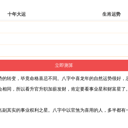
十年大运
生肖运势
势的转变，毕竟命格喜忌不同。八字中喜龙年的自然运势很好，
会相同，所以看升官升职加薪发财，肯定要看事业星和财富星了
名副其实的事业权利之星。八字中以官煞为喜用的人，多半都有