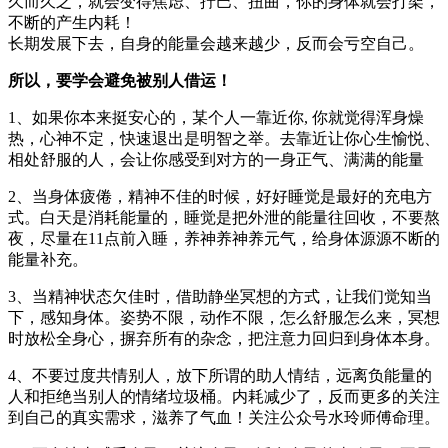
久而久之，就会变得焦虑、拧巴、扭曲，你的身体就会打架，
不断的产生内耗！
长期发展下去，自身的能量会越来越少，反而会亏空自己。
所以，要学会避免被别人借运！
1、如果你本来挺安心的，某个人一靠近你, 你就觉得浑身燥
热，心神不定，快速退出是明智之举。去靠近让你心生愉悦、
相处舒服的人，会让你感受到对方的一身正气、满满的能量
2、当身体疲倦，精神不佳的时候，好好睡觉是最好的充电方
式。白天是消耗能量的，睡觉是把外泄的能量往回收，不要熬
夜，尽量在11点前入睡，养神养神养元气，给身体源源不断的
能量补充。
3、当精神状态欠佳时，借助静坐冥想的方式，让我们觉知当
下，感知身体。姿势不限，动作不限，怎么舒服怎么来，冥想
时放松全身心，摒弃所有的杂念，把注意力回归到身体本身。
4、不要过度共情别人，放下所谓的助人情结，远离负能量的
人和拒绝当别人的情绪垃圾桶。内耗减少了，反而更多的关注
到自己的真实需求，滋养了气血！关注公众号水玲师傅命理。