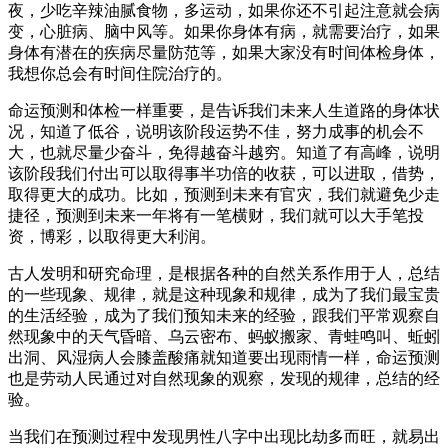
夜，少吃辛辣油腻食物，多运动，如果你还不引起注意就会病
变，心脏病、脑中风等。如果你身体有病，就需要治疗，如果
身体有潜在的疾病尽量防范等，如果大家没有时间体检身体，
我想你总会有时间住院治疗的。
命运预测和体检一样重要，是告诉我们未来人生道路的身体状
况，知道了低谷，说明该阶段运势不佳，努力成事的机会不
大，也就尽量少奋斗，免得越奋斗越穷。知道了有高峰，说明
该阶段我们付出可以取得事半功倍的收获，可以进取，借势，
取得更大的成功。比如，预测到未来有官灾，我们就避免少走
捷径，预测到未来一年将有一笔横财，我们就可以大手笔投
资，博彩，以取得更大利润。
古人发明和研究命理，是根据各种的自然关系作用于人，总结
的一些现象、规律，就是这种现象和规律，成为了我们最宝贵
的生活经验，成为了我们预知未来的经验，跟我们平常观察自
然现象中的天气昏暗、乌云密布、蚂蚁搬家、青蛙鸣叫、蚯蚓
出洞、风湿病人会膝盖酸痛就知道要出现雨情一样，命运预测
也是劳动人民通过对自然现象的观察，发现的规律，总结的经
验。
当我们在预测过程中发现男性八字中出现比劫多而旺，就易出