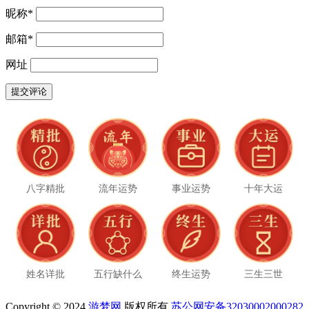
昵称
*
邮箱
*
网址
八字精批
流年运势
事业运势
十年大运
姓名详批
五行缺什么
终生运势
三生三世
Copyright © 2024
游梦网
版权所有
苏公网安备32030002000282