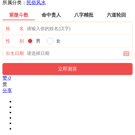
所属分类：
民俗风水
紫微斗数
命中贵人
八字精批
六道轮回
姓 名
性 别
男
女
出生日期
赞
0
赏
分享