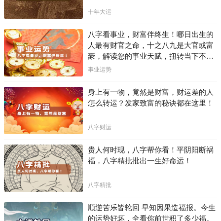
十年大运
八字看事业，财富伴终生！哪日出生的
人最有财官之命，十之八九是大官或富
豪，解读您的事业天赋，扭转当下不利
困局！！
事业运势
身上有一物，竟然是财富，财运差的人
怎么转运？发家致富的秘诀都在这里！
八字财运
贵人何时现，八字帮你看！平阴阳断祸
福，八字精批批出一生好命运！
八字精批
顺逆苦乐皆轮回 早知因果造福报。今生
的运势好坏，全看你前世积了多少福。