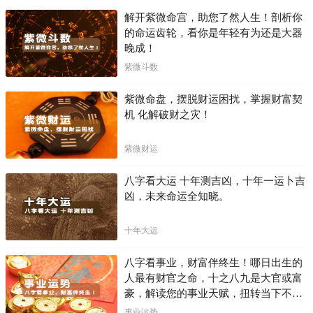
解开紫微命宫，助您了然人生！剖析你
的命运齿轮，看你是年轻有为还是大器
晚成！
紫微斗数
紫微命盘，摆脱财运困扰，掌握财富契
机 化解破财之灾！
紫微财运
八字看大运 十年测吉凶，十年一运卜吉
凶，未来命运全知晓。
十年大运
八字看事业，财富伴终生！哪日出生的
人最有财官之命，十之八九是大官或富
豪，解读您的事业天赋，扭转当下不利
困局！！
事业运势