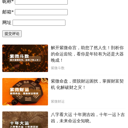
昵称
*
邮箱
*
网址
解开紫微命宫，助您了然人生！剖析你
的命运齿轮，看你是年轻有为还是大器
晚成！
紫微斗数
紫微命盘，摆脱财运困扰，掌握财富契
机 化解破财之灾！
紫微财运
八字看大运 十年测吉凶，十年一运卜吉
凶，未来命运全知晓。