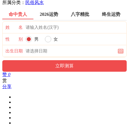
所属分类：
民俗风水
命中贵人
2026运势
八字精批
终生运势
姓 名
性 别
男
女
出生日期
赞
0
赏
分享