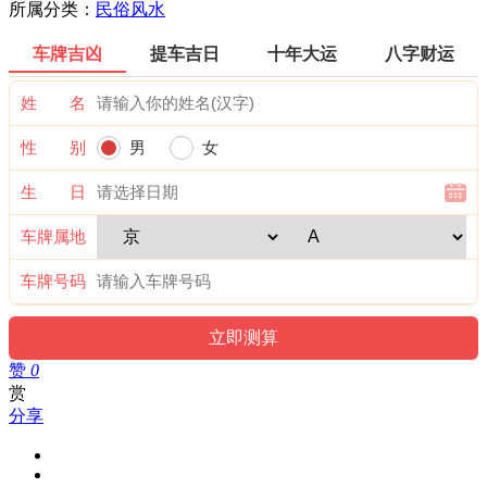
所属分类：
民俗风水
车牌吉凶
提车吉日
十年大运
八字财运
姓 名
性 别
男
女
生 日
车牌属地
车牌号码
赞
0
赏
分享