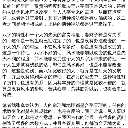
但是和风水的关系不大，并且还认为，在一个人的生命中，漫
长的时间里面，富贵的程度和取决于八字而不是风水的，还有
的人认为风水可以改变一个人八字带来的霉运，从而官运亨
通，或者是升官发财，其实这两种想法都是有失偏颇的，这二
者之间是相辅相成的，上述的两种说法都是过于极端了。
八字的特性和一个人的先天的富贵程度，妻财子禄是有关系
的，这个是一出生就已经注定了的，也是没有办法改变的，一
个人的八字的时运，不管风水有多好，都是没有办法改变的，
这是一个特性，八字不好的话，风水能够加以改变的也只是先
天不利的程度，并不能够改变这个人的八字所带来的特性，一
个人生来就有残缺的话，即使是风水再好，也是不能够改变
的，这些是硬伤。而八字比较好的人，就算是在后天的发展
中，并且没有得到风水的帮助，在岁月的流失中，这种特性打
了折扣，也没有关系，因为其本身的命理就是比较不错的，就
算是没有风水的帮助，苦其心志，劳其筋骨以后，也将会事业
有成。
笔者我张鑫龙认为，人的命理和地理都是合乎天理的，任何的
术数变化都是有其规律的，也是有度的，我们常说，尽人事以
知天命，也就是这个意思，在我国古代的时候，有很多的贤能
创造了很多的术数方式，并且各管其用，也都吻合天地之道，