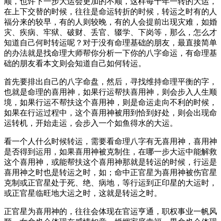
顺，也许下一步大运会更加的不顺，这样每十年一转的大运，
在上下交替的时候，往往是命运转折的时候，转运之时有的人
福分来的较早，有的人则较晚，有的人会提前出现灾难，如婚
灾、疾病、牢狱、破财、丢官、辍学、下岗等，那么，怎么才
知道自己何时转运呢？对于没有命理基础的朋友，最直接简单
的办法就是找命理大师帮你分析一下你的八字命运，有命理基
础的朋友看本文则会知道自己如何转运。
首先要排出自己的八字命盘，然后，寻找维持命理平衡的字，
也就是命理的喜用神，如果行运帮扶喜用神，则会步入人生顺
境，如果行运不帮扶这个喜用神，则是命运走向不利的时候，
如果在行运过程中，这个喜用神被用到恰到好处，则会出现命
运转机，开始走运，会步入一个如鱼得水的大运。
看一个人什么时候转运，需要看命理八字有无喜用神，喜用神
是否得到运用，如果喜用神被克制住，在哪一步大运中能解救
这个喜用神，或能帮扶这个喜用神那就是转运的时候，行运是
喜用神之时也是转运之时，如；命中正官星为喜用神被伤官星
克制或正官星处于死、绝、病地，等行运到正印星的大运时，
或正官星临旺地大运之时，这就是转运之时。
正官星为喜用神的，往往会体现在官运亨通，职权事业一帆风