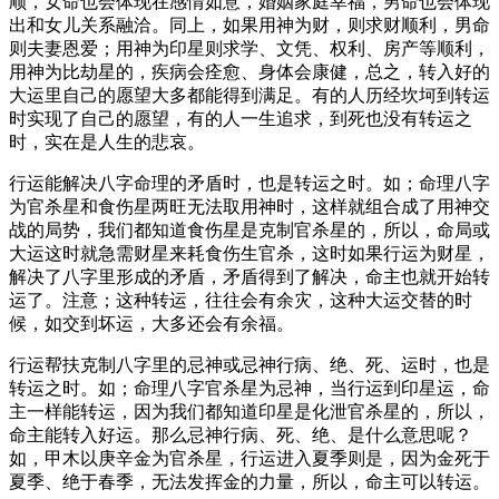
顺，女命也会体现在感情如意，婚姻家庭幸福，男命也会体现
出和女儿关系融洽。同上，如果用神为财，则求财顺利，男命
则夫妻恩爱；用神为印星则求学、文凭、权利、房产等顺利，
用神为比劫星的，疾病会痊愈、身体会康健，总之，转入好的
大运里自己的愿望大多都能得到满足。有的人历经坎坷到转运
时实现了自己的愿望，有的人一生追求，到死也没有转运之
时，实在是人生的悲哀。
行运能解决八字命理的矛盾时，也是转运之时。如；命理八字
为官杀星和食伤星两旺无法取用神时，这样就组合成了用神交
战的局势，我们都知道食伤星是克制官杀星的，所以，命局或
大运这时就急需财星来耗食伤生官杀，这时如果行运为财星，
解决了八字里形成的矛盾，矛盾得到了解决，命主也就开始转
运了。注意；这种转运，往往会有余灾，这种大运交替的时
候，如交到坏运，大多还会有余福。
行运帮扶克制八字里的忌神或忌神行病、绝、死、运时，也是
转运之时。如；命理八字官杀星为忌神，当行运到印星运，命
主一样能转运，因为我们都知道印星是化泄官杀星的，所以，
命主能转入好运。那么忌神行病、死、绝、是什么意思呢？
如，甲木以庚辛金为官杀星，行运进入夏季则是，因为金死于
夏季、绝于春季，无法发挥金的力量，所以，命主可以转运。