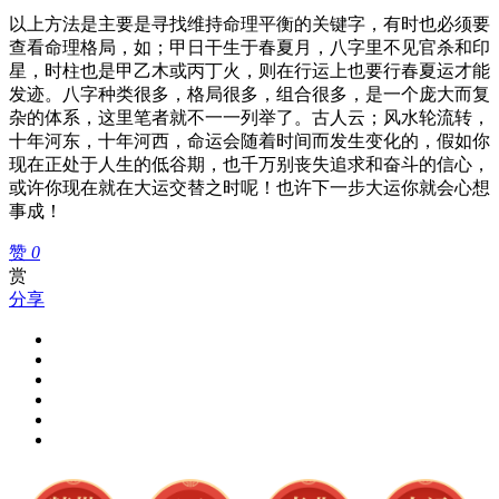
以上方法是主要是寻找维持命理平衡的关键字，有时也必须要
查看命理格局，如；甲日干生于春夏月，八字里不见官杀和印
星，时柱也是甲乙木或丙丁火，则在行运上也要行春夏运才能
发迹。八字种类很多，格局很多，组合很多，是一个庞大而复
杂的体系，这里笔者就不一一列举了。古人云；风水轮流转，
十年河东，十年河西，命运会随着时间而发生变化的，假如你
现在正处于人生的低谷期，也千万别丧失追求和奋斗的信心，
或许你现在就在大运交替之时呢！也许下一步大运你就会心想
事成！
赞
0
赏
分享