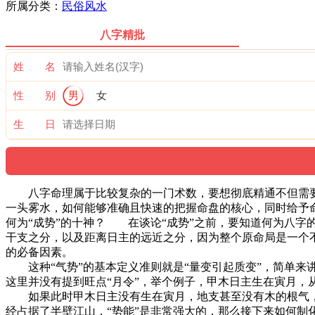
所属分类：
民俗风水
八字精批
姓 名
性 别
男
女
生 日
八字命理属于比较复杂的一门术数，要想彻底精通不但需要大
一头雾水，如何能够准确且快速的把握命盘的核心，同时给予命
何为“成势”的十神？ 在谈论“成势”之前，要知道何为八字的
干支之分，以及距离日主的远近之分，因为整个原命局是一个
的必备因素。
这种“气势”的基本定义准则就是“量变引起质变”，简单来讲
这里并没有提到旺点“月令”，举个例子，甲木日主生在寅月，
如果此时甲木日主没有生在寅月，地支甚至没有木的根气，只
经占据了半壁江山，“势能”是非常强大的，那么接下来如何制化