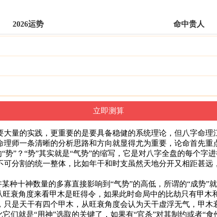
2026运势
命中贵人
量的实践，更重要的是要具备稳健的系统理论，但八字命理江
理师一条清晰的分析思路和方向就显得尤为重要，论命首先重点关
“势”？“势”其实就是“气势”的缩写，它是对八字全盘的每个
不可分割的统一整体，比如年干和时支虽然天地分开又相距甚远，
某种十神数量的多寡直接影响到“气势”的高低，所谓的“成势”
从旺衰角度来看甲木是旺得令，如果此时命局中的比劫只有甲木和
是天干有四个甲木，从旺衰角度会认为天干虚浮无气，甲木衰
它们就是“用神”选取的关键了，如果有“官杀”对其制约或者“食