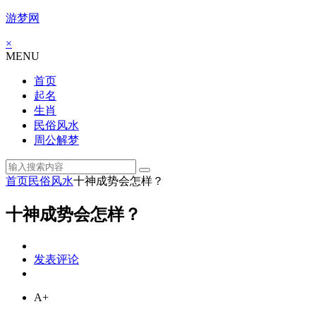
游梦网
×
MENU
首页
起名
生肖
民俗风水
周公解梦
首页
民俗风水
十神成势会怎样？
十神成势会怎样？
发表评论
A+