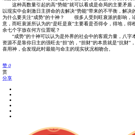
这种高数量引起的高“势能”就可以看成是命局的主要矛盾，
以现实中会刺激日主拼命的去解决“势能”带来的不平衡，解决
为什么要关注“成势”的十神？ 很多人受到旺衰派的影响，论
意，而旺衰派所认为的“是旺是衰”主要看是否得令，得地，得
余七个字放在何方位置呢？
“成势”的十神可以认为是外界的社会中的客观力量，八字本
资源不是靠你日主的强旺去“担”的，“担财”的本质就是“抗财
喜用神，会发现此时最能与命主的现实状况相吻合。
赞
0
赏
分享