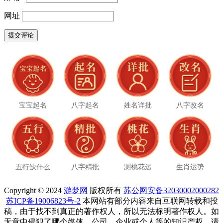
网址
宝宝起名
八字起名
姓名详批
八字改名
五行缺什么
八字精批
测桃花运
生肖运势
Copyright © 2024
游梦网
版权所有
苏公网安备32030002000282
苏ICP备19006823号-2
本网站有部分内容来自互联网转载和投
稿，由于找不到真正的著作权人，所以无法标明著作权人。如
无意中侵犯了哪个媒体、公司、企业或个人等的知识产权，请