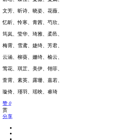
文芳、昕诗、晓姿、花薇、
忆昕、怜寒、青茜、芍欣、
筠岚、莹华、琦雅、柔邑、
梅霄、雪鸢、婕绮、芳君、
云涵、柳葵、姗绮、榆云、
莺花、琪芷、美伊、翎菲、
萱霄、素英、露珊、嘉若、
璇倚、瑾羽、瑶映、睿琦
赞
0
赏
分享