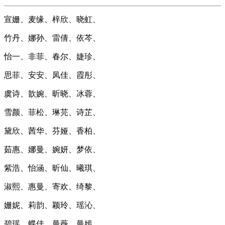
宣姗、麦缘、梓欣、晓虹、
竹丹、娜孙、雷倩、依芩、
怡一、非菲、春尔、婕珍、
思菲、安安、凤佳、霞彤、
虞诗、歆婉、昕晓、冰蓉、
雪颜、菲松、琳芫、诗芷、
黛欣、茜华、芬娅、香柏、
茹惠、娜曼、婉妍、梦依、
紫浩、怡涵、昕仙、曦琪、
淑熙、惠曼、寄欢、绮黎、
姗妮、莉韵、颖玲、瑶沁、
碧瑶、蝶佳、曼薇、曼嫣、