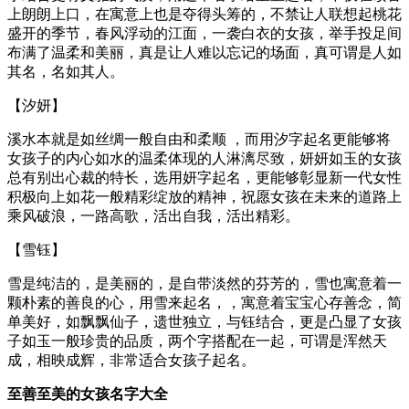
上朗朗上口，在寓意上也是夺得头筹的，不禁让人联想起桃花
盛开的季节，春风浮动的江面，一袭白衣的女孩，举手投足间
布满了温柔和美丽，真是让人难以忘记的场面，真可谓是人如
其名，名如其人。
【汐妍】
溪水本就是如丝绸一般自由和柔顺 ，而用汐字起名更能够将
女孩子的内心如水的温柔体现的人淋漓尽致，妍妍如玉的女孩
总有别出心裁的特长，选用妍字起名，更能够彰显新一代女性
积极向上如花一般精彩绽放的精神，祝愿女孩在未来的道路上
乘风破浪，一路高歌，活出自我，活出精彩。
【雪钰】
雪是纯洁的，是美丽的，是自带淡然的芬芳的，雪也寓意着一
颗朴素的善良的心，用雪来起名，，寓意着宝宝心存善念，简
单美好，如飘飘仙子，遗世独立，与钰结合，更是凸显了女孩
子如玉一般珍贵的品质，两个字搭配在一起，可谓是浑然天
成，相映成辉，非常适合女孩子起名。
至善至美的女孩名字大全