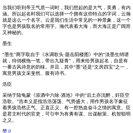
当我们听到帝王气质一词时，我们想起的是大气，英勇，有内
涵。所以起名时我们可以选择一个拥有这些特点的字词，云瀚
就是这么一个名字。云是我们生活中常见的一种景象，这一个
字也是男孩取名的常用字。瀚代表着大海，而大海正是广阔而
又神秘的。
墨生
“墨生”两字取自于《水调歌头·题岳阳楼图》中的“淡墨生绡谱
就，待俏横拖一笔，带出九疑青”，用来给男孩起名，自是有
一番古风诗意的韵味。并且，其中“墨”还是“文房四宝”之一，
寓意男孩文采斐然、腹有诗书。
浩臣
采纳于陆龟蒙《添酒中六咏·酒池》中的“后土亦沈醉，奸臣空
浩歌。”浩本义是指浩浩荡荡、气势盛大，用作男孩名字象征
着男孩浩然正气、正直正义、有一腔热血奋斗之情的寓意。臣
是君主时代的官吏，可引申为有勇有谋、出谋献策、机智聪明
之义。
赞
0