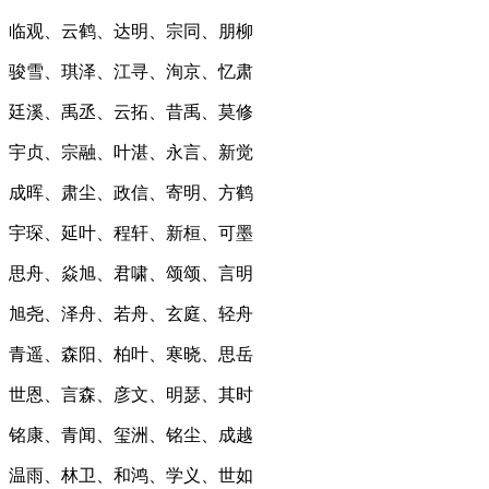
临观、云鹤、达明、宗同、朋柳
骏雪、琪泽、江寻、洵京、忆肃
廷溪、禹丞、云拓、昔禹、莫修
宇贞、宗融、叶湛、永言、新觉
成晖、肃尘、政信、寄明、方鹤
宇琛、延叶、程轩、新桓、可墨
思舟、焱旭、君啸、颂颂、言明
旭尧、泽舟、若舟、玄庭、轻舟
青遥、森阳、柏叶、寒晓、思岳
世恩、言森、彦文、明瑟、其时
铭康、青闻、玺洲、铭尘、成越
温雨、林卫、和鸿、学义、世如