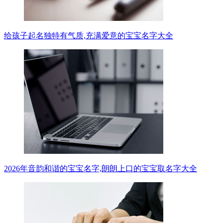
给孩子起名独特有气质,充满爱意的宝宝名字大全
2026年音韵和谐的宝宝名字,朗朗上口的宝宝取名字大全