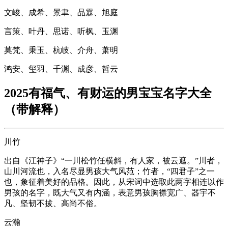
文峻、成希、景聿、品霖、旭庭
言策、叶丹、思诺、听枫、玉渊
莫梵、秉玉、杭岐、介舟、萧明
鸿安、玺羽、千渊、成彦、哲云
2025有福气、有财运的男宝宝名字大全
（带解释）
川竹
出自《江神子》“一川松竹任横斜，有人家，被云遮。”川者，
山川河流也，入名尽显男孩大气风范；竹者，“四君子”之一
也，象征着美好的品格。因此，从宋词中选取此两字相连以作
男孩的名字，既大气又有内涵，表意男孩胸襟宽广、器宇不
凡、坚韧不拔、高尚不俗。
云瀚