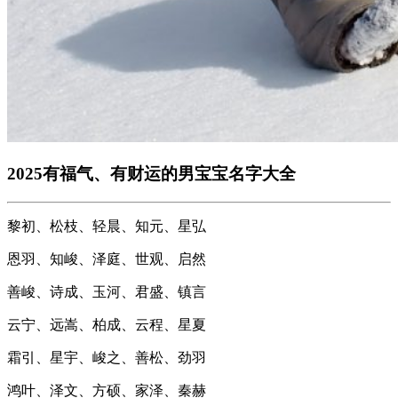
2025有福气、有财运的男宝宝名字大全
黎初、松枝、轻晨、知元、星弘
恩羽、知峻、泽庭、世观、启然
善峻、诗成、玉河、君盛、镇言
云宁、远嵩、柏成、云程、星夏
霜引、星宇、峻之、善松、劲羽
鸿叶、泽文、方硕、家泽、秦赫