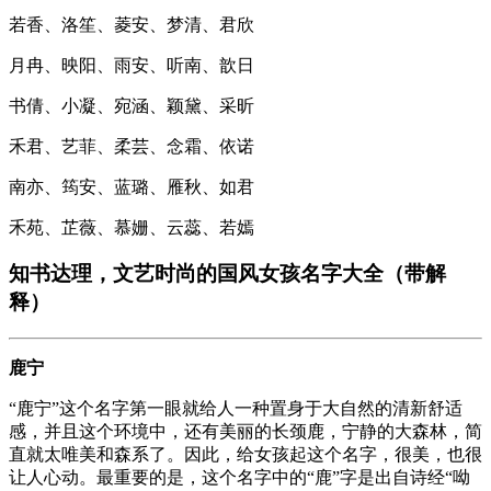
若香、洛笙、菱安、梦清、君欣
月冉、映阳、雨安、听南、歆日
书倩、小凝、宛涵、颖黛、采昕
禾君、艺菲、柔芸、念霜、依诺
南亦、筠安、蓝璐、雁秋、如君
禾苑、芷薇、慕姗、云蕊、若嫣
知书达理，文艺时尚的国风女孩名字大全（带解
释）
鹿宁
“鹿宁”这个名字第一眼就给人一种置身于大自然的清新舒适
感，并且这个环境中，还有美丽的长颈鹿，宁静的大森林，简
直就太唯美和森系了。因此，给女孩起这个名字，很美，也很
让人心动。最重要的是，这个名字中的“鹿”字是出自诗经“呦