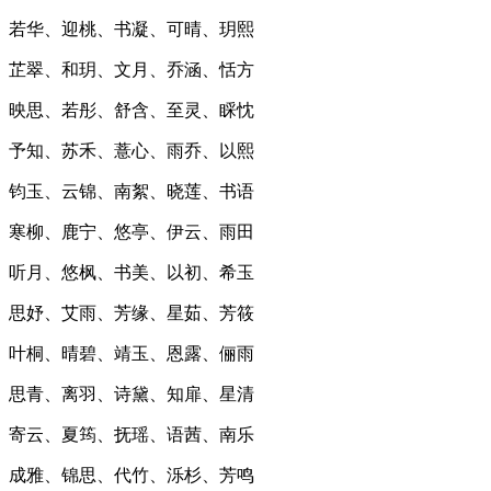
若华、迎桃、书凝、可晴、玥熙
芷翠、和玥、文月、乔涵、恬方
映思、若彤、舒含、至灵、睬忱
予知、苏禾、薏心、雨乔、以熙
钧玉、云锦、南絮、晓莲、书语
寒柳、鹿宁、悠亭、伊云、雨田
听月、悠枫、书美、以初、希玉
思妤、艾雨、芳缘、星茹、芳筱
叶桐、晴碧、靖玉、恩露、俪雨
思青、离羽、诗黛、知扉、星清
寄云、夏筠、抚瑶、语茜、南乐
成雅、锦思、代竹、泺杉、芳鸣