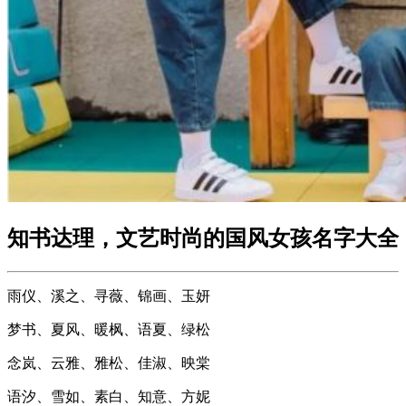
知书达理，文艺时尚的国风女孩名字大全
雨仪、溪之、寻薇、锦画、玉妍
梦书、夏风、暖枫、语夏、绿松
念岚、云雅、雅松、佳淑、映棠
语汐、雪如、素白、知意、方妮