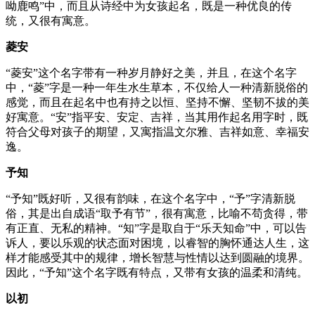
呦鹿鸣”中，而且从诗经中为女孩起名，既是一种优良的传
统，又很有寓意。
菱安
“菱安”这个名字带有一种岁月静好之美，并且，在这个名字
中，“菱”字是一种一年生水生草本，不仅给人一种清新脱俗的
感觉，而且在起名中也有持之以恒、坚持不懈、坚韧不拔的美
好寓意。“安”指平安、安定、吉祥，当其用作起名用字时，既
符合父母对孩子的期望，又寓指温文尔雅、吉祥如意、幸福安
逸。
予知
“予知”既好听，又很有韵味，在这个名字中，“予”字清新脱
俗，其是出自成语“取予有节”，很有寓意，比喻不苟贪得，带
有正直、无私的精神。“知”字是取自于“乐天知命”中，可以告
诉人，要以乐观的状态面对困境，以睿智的胸怀通达人生，这
样才能感受其中的规律，增长智慧与性情以达到圆融的境界。
因此，“予知”这个名字既有特点，又带有女孩的温柔和清纯。
以初